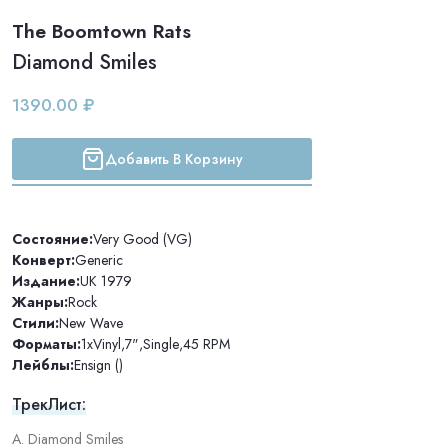
The Boomtown Rats
Diamond Smiles
1390.00 ₽
Добавить В Корзину
Состояние:
Very Good (VG)
Конверт:
Generic
Издание:
UK 1979
Жанры:
Rock
Стили:
New Wave
Форматы:
1xVinyl
,
7"
,
Single
,
45 RPM
Лейблы:
Ensign ()
ТрекЛист:
A. Diamond Smiles