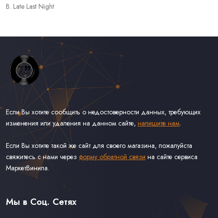
B. Late Last Night
Если Вы хотите сообщить о недостоверности данных, требующих
изменения или удаления на данном сайте,
напишите нам
.
Если Вы хотите такой же сайт для своего магазина, пожалуйста
свяжитесь с нами через
форму обратной связи
на сайте сервиса
МаркетВинила.
Весь Каталог Винила на 7''
Рок на 7''
Мы в Соц. Сетях
Поп на 7''