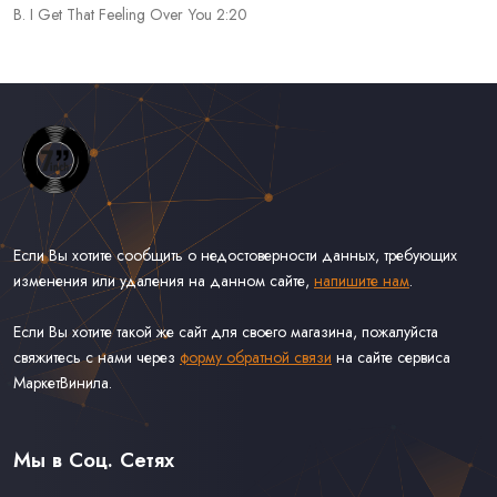
B. I Get That Feeling Over You 2:20
Если Вы хотите сообщить о недостоверности данных, требующих
изменения или удаления на данном сайте,
напишите нам
.
Если Вы хотите такой же сайт для своего магазина, пожалуйста
свяжитесь с нами через
форму обратной связи
на сайте сервиса
МаркетВинила.
Весь Каталог Винила на 7''
Рок на 7''
Мы в Соц. Сетях
Поп на 7''