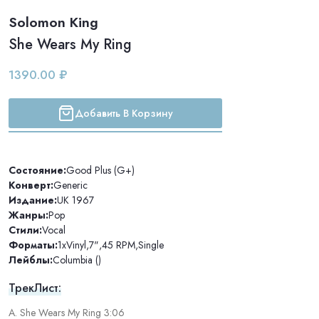
Solomon King
She Wears My Ring
1390.00 ₽
Добавить В Корзину
Состояние:
Good Plus (G+)
Конверт:
Generic
Издание:
UK 1967
Жанры:
Pop
Стили:
Vocal
Форматы:
1xVinyl
,
7"
,
45 RPM
,
Single
Лейблы:
Columbia ()
ТрекЛист:
A. She Wears My Ring 3:06