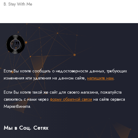
B. Stay With Me
Если Вы хотите сообщить о недостоверности данных, требующих
изменения или удаления на данном сайте,
напишите нам
.
Если Вы хотите такой же сайт для своего магазина, пожалуйста
свяжитесь с нами через
форму обратной связи
на сайте сервиса
МаркетВинила.
Весь Каталог Винила на 7''
Рок на 7''
Мы в Соц. Сетях
Поп на 7''