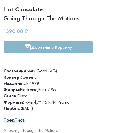
Hot Chocolate
Going Through The Motions
1390.00 ₽
Добавить В Корзину
Состояние:
Very Good (VG)
Конверт:
Generic
Издание:
UK 1979
Жанры:
Electronic
,
Funk / Soul
Стили:
Disco
Форматы:
1xVinyl
,
7"
,
45 RPM
,
Promo
Лейблы:
RAK ()
ТрекЛист:
A. Going Through The Motions