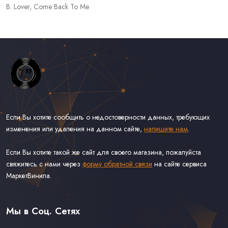
B. Lover, Come Back To Me
Если Вы хотите сообщить о недостоверности данных, требующих
изменения или удаления на данном сайте,
напишите нам
.
Если Вы хотите такой же сайт для своего магазина, пожалуйста
свяжитесь с нами через
форму обратной связи
на сайте сервиса
МаркетВинила.
Весь Каталог Винила на 7''
Рок на 7''
Мы в Соц. Сетях
Поп на 7''