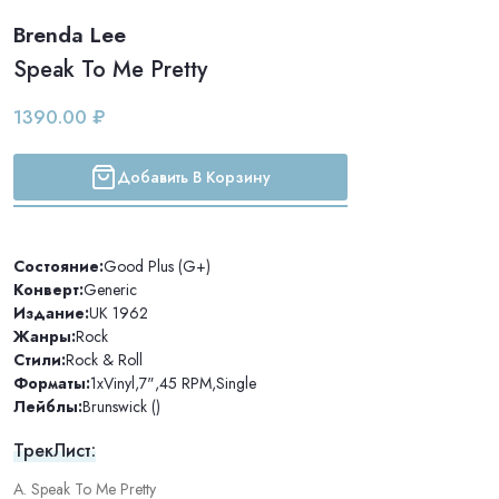
Brenda Lee
Speak To Me Pretty
1390.00 ₽
Добавить В Корзину
Состояние:
Good Plus (G+)
Конверт:
Generic
Издание:
UK 1962
Жанры:
Rock
Стили:
Rock & Roll
Форматы:
1xVinyl
,
7"
,
45 RPM
,
Single
Лейблы:
Brunswick ()
ТрекЛист:
A. Speak To Me Pretty