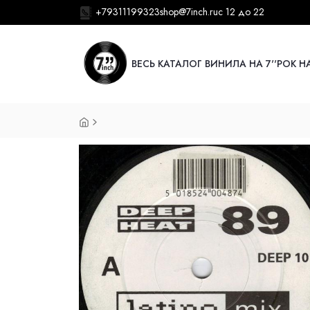
+79311199323
shop@7inch.ru
с 12 до 22
ВЕСЬ КАТАЛОГ ВИНИЛА НА 7''
РОК НА