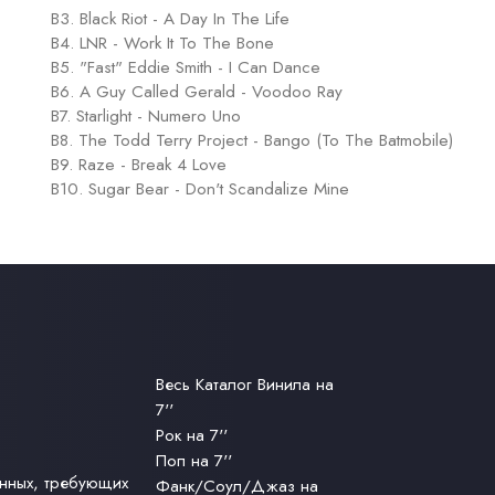
B3. Black Riot - A Day In The Life
B4. LNR - Work It To The Bone
B5. "Fast" Eddie Smith - I Can Dance
B6. A Guy Called Gerald - Voodoo Ray
B7. Starlight - Numero Uno
B8. The Todd Terry Project - Bango (To The Batmobile)
B9. Raze - Break 4 Love
B10. Sugar Bear - Don't Scandalize Mine
Весь Каталог Винила на
7''
Рок на 7''
Поп на 7''
анных, требующих
Фанк/Соул/Джаз на