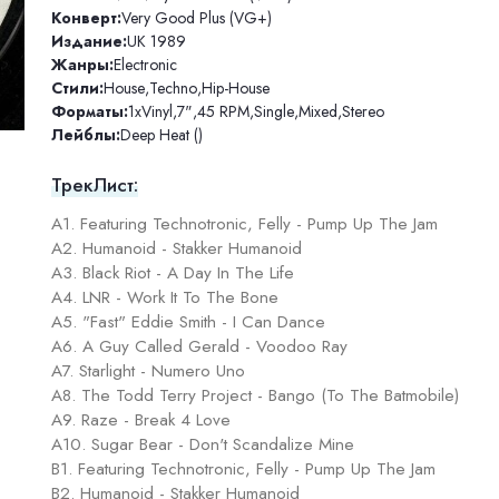
Конверт:
Very Good Plus (VG+)
Издание:
UK 1989
Жанры:
Electronic
Стили:
House
,
Techno
,
Hip-House
Форматы:
1xVinyl
,
7"
,
45 RPM
,
Single
,
Mixed
,
Stereo
Лейблы:
Deep Heat ()
ТрекЛист:
A1. Featuring Technotronic, Felly - Pump Up The Jam
A2. Humanoid - Stakker Humanoid
A3. Black Riot - A Day In The Life
A4. LNR - Work It To The Bone
A5. "Fast" Eddie Smith - I Can Dance
A6. A Guy Called Gerald - Voodoo Ray
A7. Starlight - Numero Uno
A8. The Todd Terry Project - Bango (To The Batmobile)
A9. Raze - Break 4 Love
A10. Sugar Bear - Don't Scandalize Mine
B1. Featuring Technotronic, Felly - Pump Up The Jam
B2. Humanoid - Stakker Humanoid