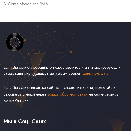
B. Come Maddalena 3:36
Если Вы хотите сообщить о недостоверности данных, требующих
изменения или удаления на данном сайте,
напишите нам
.
Если Вы хотите такой же сайт для своего магазина, пожалуйста
свяжитесь с нами через
форму обратной связи
на сайте сервиса
МаркетВинила.
Весь Каталог Винила на 7''
Рок на 7''
Мы в Соц. Сетях
Поп на 7''