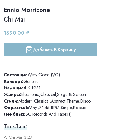
Ennio Morricone
Chi Mai
1390.00 ₽
Добавить В Корзину
Состояние:
Very Good (VG)
Конверт:
Generic
Издание:
UK 1981
Жанры:
Electronic
,
Classical
,
Stage & Screen
Стили:
Modern Classical
,
Abstract
,
Theme
,
Disco
Форматы:
1xVinyl
,
7"
,
45 RPM
,
Single
,
Reissue
Лейблы:
BBC Records And Tapes ()
ТрекЛист:
A. Chi Mai 3:27