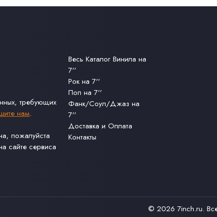
Весь Каталог Винила на
7''
Рок на 7''
Поп на 7''
анных, требующих
Фанк/Соул/Джаз на
шите нам
.
7''
Доставка и Оплата
ина, пожалуйста
Контакты
а сайте сервиса
© 2026
7inch.ru
. В