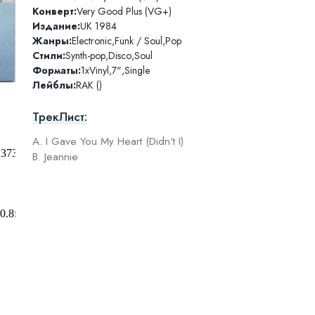
Конверт:
Very Good Plus (VG+)
Издание:
UK 1984
Жанры:
Electronic
,
Funk / Soul
,
Pop
Стили:
Synth-pop
,
Disco
,
Soul
Форматы:
1xVinyl
,
7"
,
Single
Лейблы:
RAK ()
ТрекЛист:
A. I Gave You My Heart (Didn't I)
B. Jeannie