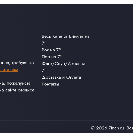
Весь Каталог Винила на
7''
Рок на 7''
Поп на 7''
анных, требующих
Фанк/Соул/Джаз на
шите нам
.
7''
Доставка и Оплата
ина, пожалуйста
Контакты
а сайте сервиса
© 2026
7inch.ru
. В