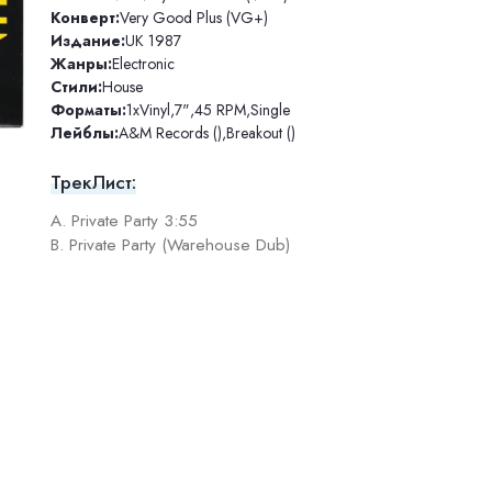
Конверт:
Very Good Plus (VG+)
Издание:
UK 1987
Жанры:
Electronic
Стили:
House
Форматы:
1xVinyl
,
7"
,
45 RPM
,
Single
Лейблы:
A&M Records ()
,
Breakout ()
ТрекЛист:
A. Private Party 3:55
B. Private Party (Warehouse Dub)