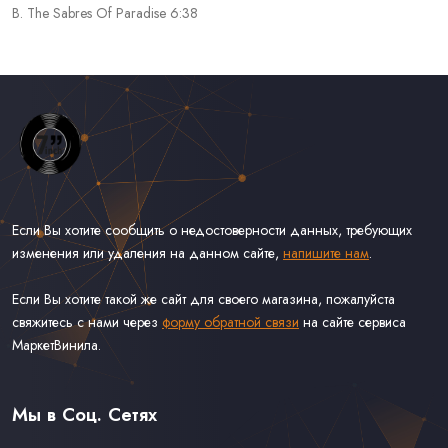
B. The Sabres Of Paradise 6:38
Если Вы хотите сообщить о недостоверности данных, требующих
изменения или удаления на данном сайте,
напишите нам
.
Если Вы хотите такой же сайт для своего магазина, пожалуйста
свяжитесь с нами через
форму обратной связи
на сайте сервиса
МаркетВинила.
Весь Каталог Винила на 7''
Рок на 7''
Мы в Соц. Сетях
Поп на 7''