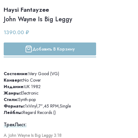
Haysi Fantayzee
John Wayne Is Big Leggy
1390.00 ₽
Добавить В Корзину
Состояние:
Very Good (VG)
Конверт:
No Cover
Издание:
UK 1982
Жанры:
Electronic
Стили:
Synth-pop
Форматы:
1xVinyl
,
7"
,
45 RPM
,
Single
Лейблы:
Regard Records ()
ТрекЛист:
A. John Wayne Is Big Leggy 3:18