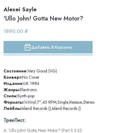
Alexei Sayle
'Ullo John! Gotta New Motor?
1890.00 ₽
Добавить В Корзину
Состояние:
Very Good (VG)
Конверт:
No Cover
Издание:
UK 1984
Жанры:
Electronic
Стили:
Synth-pop
Форматы:
1xVinyl
,
7"
,
45 RPM
,
Single
,
Reissue
,
Stereo
Лейблы:
Island Records ()
,
Island Records ()
ТрекЛист:
A. 'Ullo John! Gotta New Motor? (Part I) 3:23