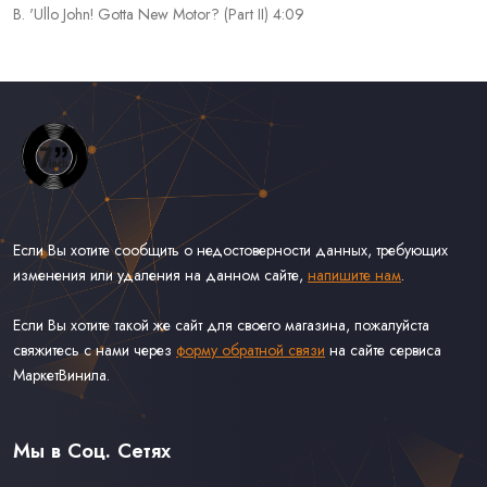
B. 'Ullo John! Gotta New Motor? (Part II) 4:09
Если Вы хотите сообщить о недостоверности данных, требующих
изменения или удаления на данном сайте,
напишите нам
.
Если Вы хотите такой же сайт для своего магазина, пожалуйста
свяжитесь с нами через
форму обратной связи
на сайте сервиса
МаркетВинила.
Весь Каталог Винила на 7''
Рок на 7''
Мы в Соц. Сетях
Поп на 7''